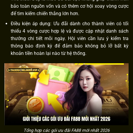
bảo toàn nguồn vốn và có thêm cơ hội xoay vòng cược
để tìm kiếm chiến thắng lớn hơn.
Điều kiện áp dụng: Ưu đãi dành cho thành viên có tối
thiểu 4 vòng cược hợp lệ và được cập nhật danh sách
thưởng chi tiết mỗi ngày. Hội viên cần lưu ý kiểm tra
thông báo định kỳ để đảm bảo không bỏ lỡ bất kỳ
khoản tiền hoàn lại nào từ hệ thống.
Tổng hợp các gói ưu đãi FA88 mới nhất 2026