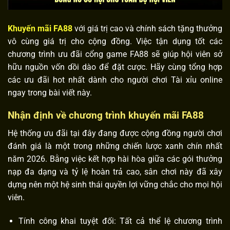
Khuyến mãi FA88
với giá trị cao và chính sách tặng thưởng
vô cùng giá trị cho cộng đồng. Việc tận dụng tốt các
chương trình ưu đãi cổng game FA88 sẽ giúp hội viên sở
hữu nguồn vốn dồi dào để đặt cược. Hãy cùng tổng hợp
các ưu đãi hot nhất dành cho người chơi Tài xỉu online
ngay trong bài viết này.
Nhận định về chương trình khuyến mãi FA88
Hệ thống ưu đãi tại đây đang được cộng đồng người chơi
đánh giá là một trong những chiến lược xanh chín nhất
năm 2026. Bằng việc kết hợp hài hòa giữa các gói thưởng
nạp đa dạng và tỷ lệ hoàn trả cao, sân chơi này đã xây
dựng nên một hệ sinh thái quyền lợi vững chắc cho mọi hội
viên.
Tính công khai tuyệt đối: Tất cả thể lệ chương trình