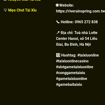
🌐 Website:
💡
Mẹo Chơi Tài Xỉu
https://riverainspring.com.tw
📞 Hotline: 0965 272 838
📍 Địa chỉ: Toà nhà Lotte
Center Hanoi, số 54 Liễu
Giai, Ba Đình, Hà Nội
#️⃣ Hashtag: #taixiuonline
#taixiuonlinecasino
#slotgametaixiuonline
#conggametaixiu
#gametaixiuonline
#gamebaitaixiu