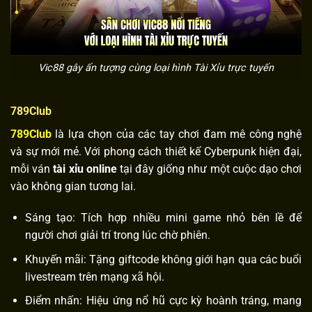
Vic88 gây ấn tượng cùng loại hình Tài Xỉu trực tuyến
789Club
789Club
là lựa chọn của các tay chơi đam mê công nghệ
và sự mới mẻ. Với phong cách thiết kế Cyberpunk hiện đại,
mỗi ván
tài xỉu online
tại đây giống như một cuộc dạo chơi
vào không gian tương lai.
Sáng tạo: Tích hợp nhiều mini game nhỏ bên lề để
người chơi giải trí trong lúc chờ phiên.
Khuyến mãi: Tặng giftcode không giới hạn qua các buổi
livestream trên mạng xã hội.
Điểm nhấn: Hiệu ứng nổ hũ cực kỳ hoành tráng, mang