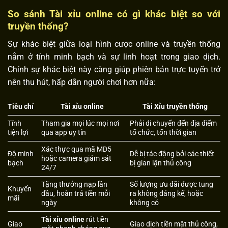
So sánh Tài xỉu online có gì khác biệt so với
truyền thống?
Sự khác biệt giữa loại hình cược online
và truyền thống
nằm ở tính minh bạch và sự linh hoạt trong giao dịch.
Chính sự khác biệt này càng giúp phiên bản trực tuyến trở
nên thu hút, hấp dẫn người chơi hơn nữa:
Tiêu chí
Tài xỉu online
Tài Xỉu truyền thống
Tính
Tham gia mọi lúc mọi nơi
Phải di chuyển đến địa điểm
tiện lợi
qua app
uy tín
tổ chức, tốn thời gian
Xác thực qua mã MD5
Độ minh
Dễ bị tác động bởi các thiết
hoặc camera giám sát
bạch
bị gian lận thủ công
24/7
Tặng thưởng nạp lần
Số lượng ưu đãi được tung
Khuyến
đầu, hoàn trả tiền mỗi
ra không đáng kể, hoặc
mãi
ngày
không có
Tài xỉu online
rút tiền
Giao
Giao dịch tiền mặt thủ công,