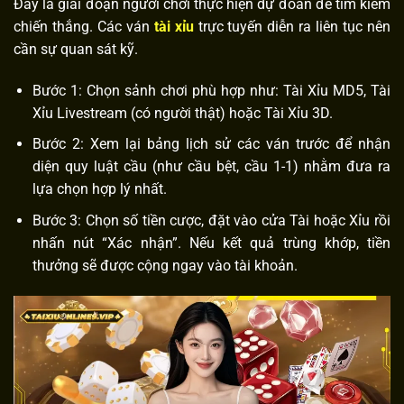
Đây là giai đoạn người chơi thực hiện dự đoán để tìm kiếm
chiến thắng. Các ván
tài xỉu
trực tuyến diễn ra liên tục nên
cần sự quan sát kỹ.
Bước 1: Chọn sảnh chơi phù hợp như: Tài Xỉu MD5, Tài
Xỉu Livestream (có người thật) hoặc Tài Xỉu 3D.
Bước 2: Xem lại bảng lịch sử các ván trước để nhận
diện quy luật cầu (như cầu bệt, cầu 1-1) nhằm đưa ra
lựa chọn hợp lý nhất.
Bước 3: Chọn số tiền cược, đặt vào cửa Tài hoặc Xỉu rồi
nhấn nút “Xác nhận”. Nếu kết quả trùng khớp, tiền
thưởng sẽ được cộng ngay vào tài khoản.