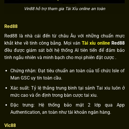
Vin88 hỗ trợ tham gia Tài Xỉu online an toàn
Red88
Red88 là nhà cái đến từ châu Âu với những chuẩn mực
khắt khe về tính công bằng. Mọi ván
Tài xỉu online
Red88
đều được giám sát bởi hệ thống AI tiên tiến để đảm bảo
tính ngẫu nhiên và minh bạch cho mọi phiên đặt cược .
Chứng nhận: Đạt tiêu chuẩn an toàn của tổ chức Isle of
Man GSC uy tín toàn cầu.
Xác suất: Tỷ lệ thắng trung bình tại sảnh Tai xiu luôn ở
mức cao và ổn định trong bàn cược tai xiu.
Đặc trưng: Hệ thống bảo mật 2 lớp qua App
Authentication, an toàn như tài khoản ngân hàng.
Vic88