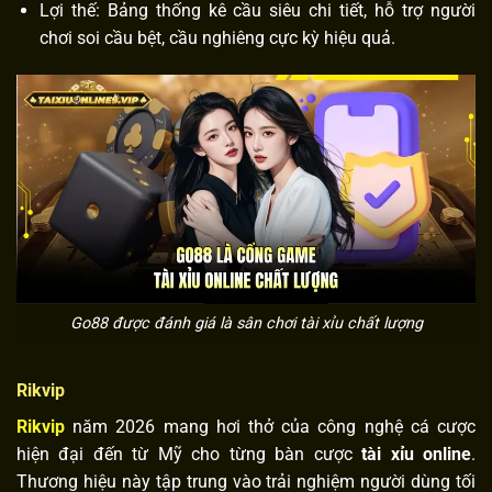
Lợi thế: Bảng thống kê cầu siêu chi tiết, hỗ trợ người
chơi soi cầu bệt, cầu nghiêng cực kỳ hiệu quả.
Go88 được đánh giá là sân chơi tài xỉu chất lượng
Rikvip
Rikvip
năm 2026 mang hơi thở của công nghệ cá cược
hiện đại đến từ Mỹ cho từng bàn cược
tài xỉu online
.
Thương hiệu này tập trung vào trải nghiệm người dùng tối