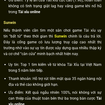
Ưu điểm: Tỷ lệ ăn cửa Tài/Xỉu cực cao (1.98), hoàn toàn
không có tình trạng giật lag hay văng game khi nổ hũ
trong
Tài xỉu online
Sunwin
Nếu thành viên cần tìm một sân chơi game
Tài xỉu uy
tín
“bất tử” theo thời gian thì
Sunwin
chính là câu trả lời.
Đây là cổng game có lưu lượng truy cập cao nhất thị
trường nhờ vào sự uy tín được xây dựng qua nhiều thập kỷ
và cơ chế “cân cửa” minh bạch nhất hiện nay.
Uy tín: Top 1 tìm kiếm về từ khóa Tài Xỉu tại Việt Nam
trong 5 năm liên tiếp.
Thanh khoản: Hỗ trợ rút tiền mặt qua 35 ngân hàng nội
địa và thẻ cào không giới hạn.
Ưu điểm: Kết quả ngẫu nhiên 100%, nói không với sự
can thiệp của thuật toán bên thứ ba trong bàn cược
Tài
xỉu online.