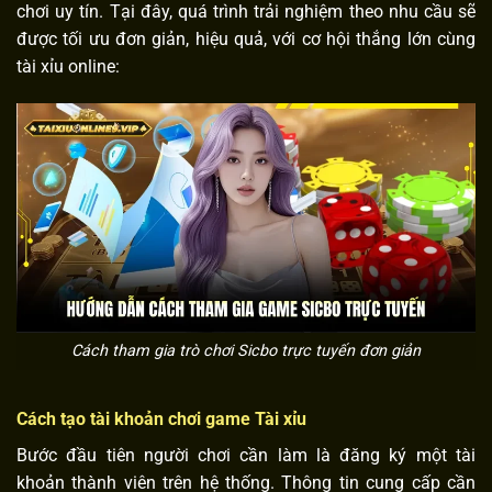
chơi uy tín. Tại đây, quá trình trải nghiệm theo nhu cầu sẽ
được tối ưu đơn giản, hiệu quả, với cơ hội thắng lớn cùng
tài xỉu online:
Cách tham gia trò chơi Sicbo trực tuyến đơn giản
Cách tạo tài khoản chơi game Tài xỉu
Bước đầu tiên người chơi cần làm là đăng ký một tài
khoản thành viên trên hệ thống. Thông tin cung cấp cần