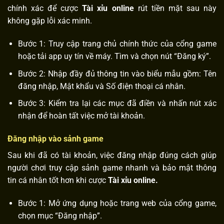
chính xác để cược
Tài xỉu online
rút tiền mặt sau này
không gặp lỗi xác minh.
Bước 1: Truy cập trang chủ chính thức của cổng game
hoặc tải app uy tín về máy. Tìm và chọn nút “Đăng ký”.
Bước 2: Nhập đầy đủ thông tin vào biểu mẫu gồm: Tên
đăng nhập, Mật khẩu và Số điện thoại cá nhân.
Bước 3: Kiểm tra lại các mục đã điền và nhấn nút xác
nhận để hoàn tất việc mở tài khoản.
Đăng nhập vào sảnh game
Sau khi đã có tài khoản, việc đăng nhập đúng cách giúp
người chơi truy cập sảnh game nhanh và bảo mật thông
tin cá nhân tốt hơn khi cược
Tài xỉu online.
Bước 1: Mở ứng dụng hoặc trang web của cổng game,
chọn mục “Đăng nhập”.