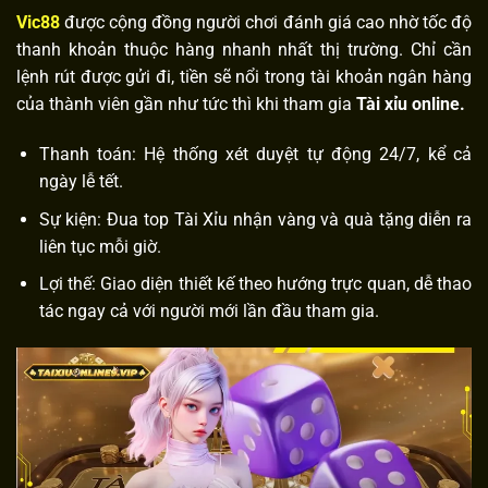
Vic88
được cộng đồng người chơi đánh giá cao nhờ tốc độ
thanh khoản thuộc hàng nhanh nhất thị trường. Chỉ cần
lệnh rút được gửi đi, tiền sẽ nổi trong tài khoản ngân hàng
của thành viên gần như tức thì khi tham gia
Tài xỉu online.
Thanh toán: Hệ thống xét duyệt tự động 24/7, kể cả
ngày lễ tết.
Sự kiện: Đua top Tài Xỉu nhận vàng và quà tặng diễn ra
liên tục mỗi giờ.
Lợi thế: Giao diện thiết kế theo hướng trực quan, dễ thao
tác ngay cả với người mới lần đầu tham gia.