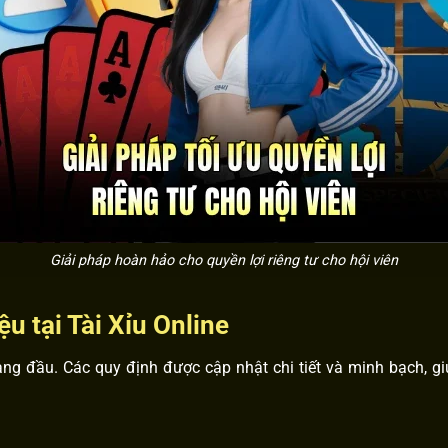
Giải pháp hoàn hảo cho quyền lợi riêng tư cho hội viên
ệu tại Tài Xỉu Online
àng đầu. Các quy định được cập nhật chi tiết và minh bạch, gi