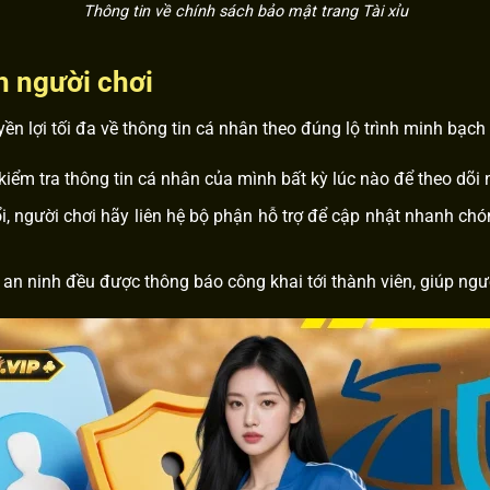
Thông tin về chính sách bảo mật trang Tài xỉu
ch người chơi
n lợi tối đa về thông tin cá nhân theo đúng lộ trình minh bạch
 kiểm tra thông tin cá nhân của mình bất kỳ lúc nào để theo dõi 
ổi, người chơi hãy liên hệ bộ phận hỗ trợ để cập nhật nhanh ch
an ninh đều được thông báo công khai tới thành viên, giúp ngườ