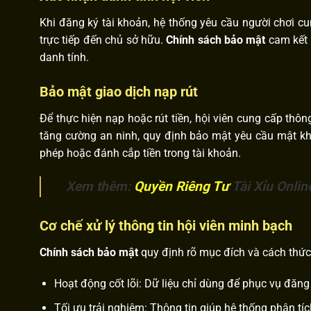
Khi đăng ký tài khoản, hệ thống yêu cầu người chơi cu
trực tiếp đến chủ sở hữu.
Chính sách bảo mật
cam kết 
danh tính.
Bảo mật giao dịch nạp rút
Để thực hiện nạp hoặc rút tiền, hội viên cung cấp thô
tăng cường an ninh, quy định bảo mật yêu cầu mật khẩ
phép hoặc đánh cắp tiền trong tài khoản.
Xem thêm:
Quyền Riêng Tư
Tài Xỉu Onlin
Cơ chế xử lý thông tin hội viên minh bạch
Chính sách bảo mật
quy định rõ mục đích và cách thức
Hoạt động cốt lõi: Dữ liệu chỉ dùng để phục vụ đăng 
Tối ưu trải nghiệm: Thông tin giúp hệ thống phân tíc