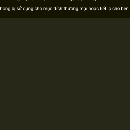
hông bị sử dụng cho mục đích thương mại hoặc tiết lộ cho bên 