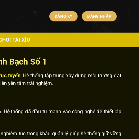
ĐĂNG KÝ
ĐĂNG NHẬP
CHƠI TÀI XỈU
nh Bạch Số 1
trực tuyến
. Hệ thống tập trung xây dựng môi trường đặt
viên yên tâm trải nghiệm.
ên. Hệ thống đã đầu tư mạnh vào công nghệ để thiết lập
ự nghiêm túc trong khâu quản lý giúp hệ thống giữ vững