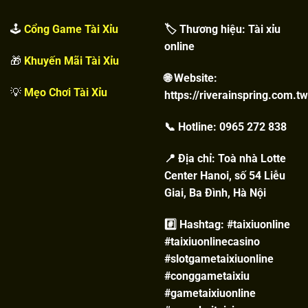
🕹️
Cổng Game Tài Xỉu
🏷️ Thương hiệu: Tài xỉu
online
🎁
Khuyến Mãi Tài Xỉu
🌐 Website:
💡
Mẹo Chơi Tài Xỉu
https://riverainspring.com.tw
📞 Hotline: 0965 272 838
📍 Địa chỉ: Toà nhà Lotte
Center Hanoi, số 54 Liễu
Giai, Ba Đình, Hà Nội
#️⃣ Hashtag: #taixiuonline
#taixiuonlinecasino
#slotgametaixiuonline
#conggametaixiu
#gametaixiuonline