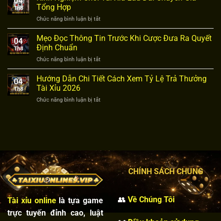
04
Mục
Chuyên
Tổng Hợp
Th8
Tiêu
Gia
Chức năng bình luận bị tắt
ở
Bắn
Gợi
Kinh
Cá
Ý
Nghiệm
Mẹo Đọc Thông Tin Trước Khi Cược Đưa Ra Quyết
Hiệu
Mới
04
Chơi
Quả
Định Chuẩn
Nhất
Th8
Tài
99%
Chức năng bình luận bị tắt
ở
Xỉu
Cho
Mẹo
Lâu
Người
Đọc
Hướng Dẫn Chi Tiết Cách Xem Tỷ Lệ Trả Thưởng
Dài
Mới
04
Thông
Chuyên
Tài Xỉu 2026
Th8
Tin
Gia
Chức năng bình luận bị tắt
ở
Trước
Tổng
Hướng
Khi
Hợp
Dẫn
Cược
Chi
Đưa
Tiết
Ra
Cách
Quyết
Xem
Định
Tỷ
Chuẩn
Lệ
CHÍNH SÁCH CHUNG
Trả
Thưởng
Tài
👥
Về Chúng Tôi
Tài xỉu online
là tựa game
Xỉu
2026
trực tuyến đỉnh cao, luật