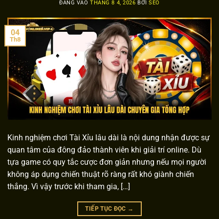
ĐĂNG VÀO
THÁNG 8 4, 2026
BỞI
SEO
04
Th8
Kinh nghiệm chơi Tài Xỉu lâu dài là nội dung nhận được sự
quan tâm của đông đảo thành viên khi giải trí online. Dù
tựa game có quy tắc cược đơn giản nhưng nếu mọi người
không áp dụng chiến thuật rõ ràng rất khó giành chiến
thắng. Vì vậy trước khi tham gia, […]
TIẾP TỤC ĐỌC
→