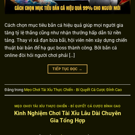
Cách chọn mục tiêu bắn cá hiệu quả giúp mọi người gia
tăng tỷ lệ thắng cũng như nhận thưởng hấp dẫn từ nền
tảng. Thay vì xả đạn bừa bãi, hội viên nên xây dựng chiến
thuật bài bản để hạ gục boss thành công. Bởi bắn cá
online đòi hỏi người chơi phải […]
TIẾP TỤC ĐỌC
→
Đăng trong
Mẹo Chơi Tài Xỉu Thực Chiến - Bí Quyết Cá Cược Đỉnh Cao
MẸO CHƠI TÀI XỈU THỰC CHIẾN - BÍ QUYẾT CÁ CƯỢC ĐỈNH CAO
Kinh Nghiệm Chơi Tài Xỉu Lâu Dài Chuyên
Gia Tổng Hợp