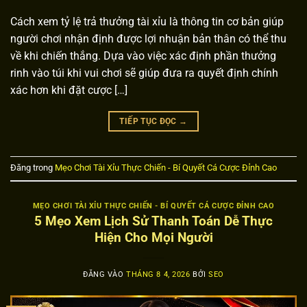
Cách xem tỷ lệ trả thưởng tài xỉu là thông tin cơ bản giúp
người chơi nhận định được lợi nhuận bản thân có thể thu
về khi chiến thắng. Dựa vào việc xác định phần thưởng
rinh vào túi khi vui chơi sẽ giúp đưa ra quyết định chính
xác hơn khi đặt cược […]
TIẾP TỤC ĐỌC
→
Đăng trong
Mẹo Chơi Tài Xỉu Thực Chiến - Bí Quyết Cá Cược Đỉnh Cao
MẸO CHƠI TÀI XỈU THỰC CHIẾN - BÍ QUYẾT CÁ CƯỢC ĐỈNH CAO
5 Mẹo Xem Lịch Sử Thanh Toán Dễ Thực
Hiện Cho Mọi Người
ĐĂNG VÀO
THÁNG 8 4, 2026
BỞI
SEO