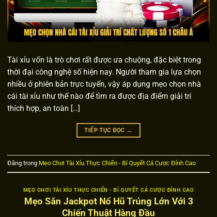
Tài xỉu vốn là trò chơi rất được ưa chuộng, đặc biệt trong
thời đại công nghệ số hiện nay. Người tham gia lựa chọn
nhiều ở phiên bản trực tuyến, vậy áp dụng mẹo chọn nhà
cái tài xỉu như thế nào để tìm ra được địa điểm giải trí
thích hợp, an toàn […]
TIẾP TỤC ĐỌC
→
Đăng trong
Mẹo Chơi Tài Xỉu Thực Chiến - Bí Quyết Cá Cược Đỉnh Cao
MẸO CHƠI TÀI XỈU THỰC CHIẾN - BÍ QUYẾT CÁ CƯỢC ĐỈNH CAO
Mẹo Săn Jackpot Nổ Hũ Trúng Lớn Với 3
Chiến Thuật Hàng Đầu