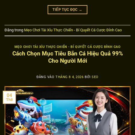
TIẾP TỤC ĐỌC
→
Đăng trong
Mẹo Chơi Tài Xỉu Thực Chiến - Bí Quyết Cá Cược Đỉnh Cao
MẸO CHƠI TÀI XỈU THỰC CHIẾN - BÍ QUYẾT CÁ CƯỢC ĐỈNH CAO
Cách Chọn Mục Tiêu Bắn Cá Hiệu Quả 99%
Cho Người Mới
ĐĂNG VÀO
THÁNG 8 4, 2026
BỞI
SEO
04
Th8