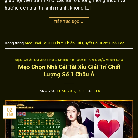
giúp hội viên tránh khỏi các rủi ro không mong muốn và
hướng đến giải trí lành mạnh, không […]
TIẾP TỤC ĐỌC
→
Đăng trong
Mẹo Chơi Tài Xỉu Thực Chiến - Bí Quyết Cá Cược Đỉnh Cao
MẸO CHƠI TÀI XỈU THỰC CHIẾN - BÍ QUYẾT CÁ CƯỢC ĐỈNH CAO
Mẹo Chọn Nhà Cái Tài Xỉu Giải Trí Chất
Lượng Số 1 Châu Á
ĐĂNG VÀO
THÁNG 8 2, 2026
BỞI
SEO
02
Th8