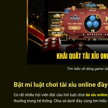
Tìm hiểu về dòng game tài
Bật mí luật chơi tài xỉu online đầ
Có rất nhiều hội viên đặt câu hỏi luật chơi
tài xỉu online
thưởng trong hệ thống. Chia sẻ dưới đây cùng tìm hiểu 