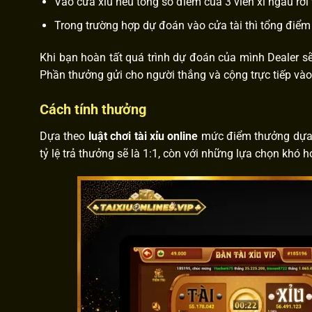
Vào cửa xỉu nếu tổng số điểm của 3 viên xí ngầu rơi
Trong trường hợp dự đoán vào cửa tài thì tổng điểm
Khi bạn hoàn tất quá trình dự đoán của mình Dealer s
Phần thưởng gửi cho người thắng và cộng trực tiếp vào t
Cách tính thưởng
Dựa theo
luật chơi tài xỉu online
mức điểm thưởng dựa v
tỷ lệ trả thưởng sẽ là 1:1, còn với những lựa chọn khó hơ