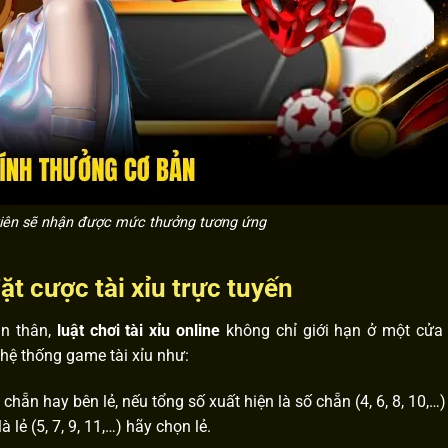
viên sẽ nhận được mức thưởng tương ứng
t cược tài xỉu trực tuyến
ản thân,
luật chơi tài xỉu online
không chỉ giới hạn ở một cửa 
 hệ thống game tài xỉu như:
chẵn hay bên lẻ, nếu tổng số xuất hiện là số chẵn (4, 6, 8, 10,…
lẻ (5, 7, 9, 11,…) hãy chọn lẻ.