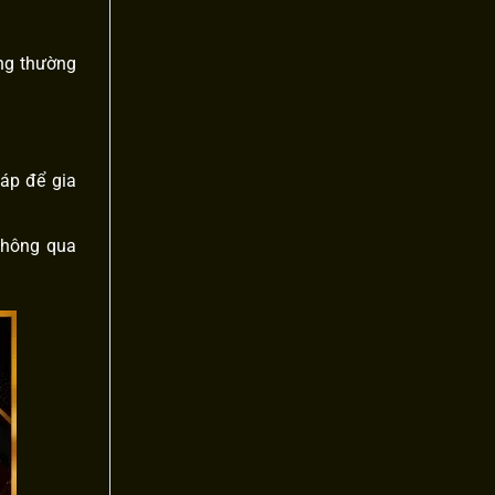
ông thường
háp để gia
 thông qua