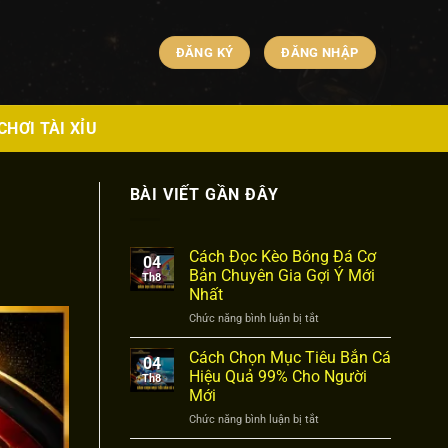
ĐĂNG KÝ
ĐĂNG NHẬP
CHƠI TÀI XỈU
BÀI VIẾT GẦN ĐÂY
Cách Đọc Kèo Bóng Đá Cơ
04
Bản Chuyên Gia Gợi Ý Mới
Th8
Nhất
Chức năng bình luận bị tắt
ở
Cách
Đọc
Cách Chọn Mục Tiêu Bắn Cá
04
Kèo
Hiệu Quả 99% Cho Người
Th8
Bóng
Mới
Đá
Chức năng bình luận bị tắt
ở
Cơ
Cách
Bản