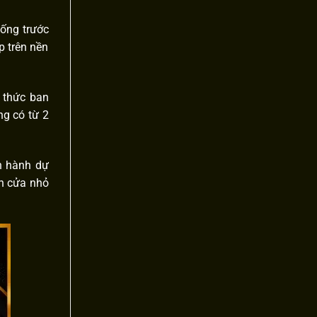
Tài
Xỉu
hống trước
2026
p trên nền
 thức ban
ng có từ 2
n hành dự
n cửa nhỏ