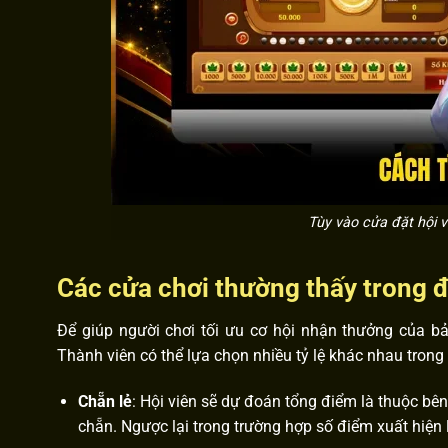
Tùy vào cửa đặt hội 
Các cửa chơi thường thấy trong đặ
Để giúp người chơi tối ưu cơ hội nhận thưởng của b
Thành viên có thể lựa chọn nhiều tỷ lệ khác nhau trong
Chẵn lẻ
: Hội viên sẽ dự đoán tổng điểm là thuộc bên 
chẵn. Ngược lại trong trường hợp số điểm xuất hiện là 