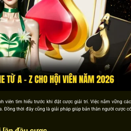
nh viên tìm hiểu trước khi đặt cược giải trí. Việc nắm vững cá
a. Đồng thời đây cũng là giải pháp giúp bản thân người cược c
i lần đầu cược