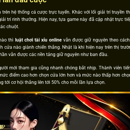
h trên hệ thống cá cược trực tuyến. Khác với lối giải trí truyền t
iải trí rinh thưởng. Hiện nay, tựa game này đã cập nhật trực tiế
tác chuột.
nào thì
luật chơi tài xỉu online
vẫn được giữ nguyên theo cách
 cửa nào giành chiến thắng. Nhật là khi hiện nay trên thị trườ
phần vẫn được các nền tảng giữ nguyên như ban đầu.
gười mới tham gia cũng nhanh chóng bắt nhịp. Thành viên tiế
u mức điểm cao hơn chọn cửa lớn hơn và mức nào thấp hơn chọ
 tới cơ hội thắng lên tới 50% cho mỗi lần lựa chọn.