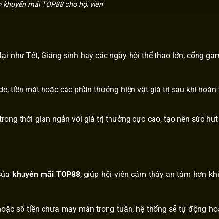
ho khuyến mãi TOP88 cho hội viên
đại như Tết, Giáng sinh hay các ngày hội thể thao lớn, cổng g
e, tiền mặt hoặc các phần thưởng hiện vật giá trị sau khi hoàn
trong thời gian ngắn với giá trị thưởng cực cao, tạo nên sức h
 của
khuyến mãi TOP88
, giúp hội viên cảm thấy an tâm hơn kh
hoặc số tiền chưa may mắn trong tuần, hệ thống sẽ tự động ho