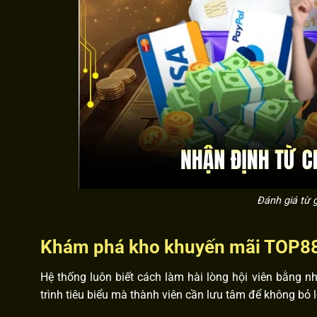
Đánh giá từ 
Khám phá kho khuyến mãi TOP88 
Hệ thống luôn biết cách làm hài lòng hội viên bằng n
trình tiêu biểu mà thành viên cần lưu tâm để không bỏ 