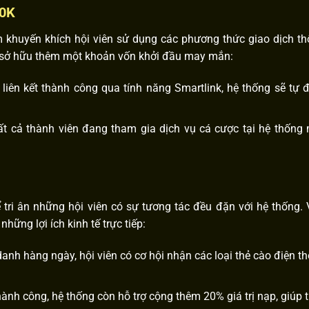
50K
 khuyến khích hội viên sử dụng các phương thức giao dịch th
thể sở hữu thêm một khoản vốn khởi đầu may mắn:
liên kết thành công qua tính năng Smartlink, hệ thống sẽ tự
tất cả thành viên đang tham gia dịch vụ cá cược tại hệ thốn
 tri ân những hội viên có sự tương tác đều đặn với hệ thống.
ững lợi ích kinh tế trực tiếp:
nh hàng ngày, hội viên có cơ hội nhận các loại thẻ cào điện th
hành công, hệ thống còn hỗ trợ cộng thêm 20% giá trị nạp, giúp 