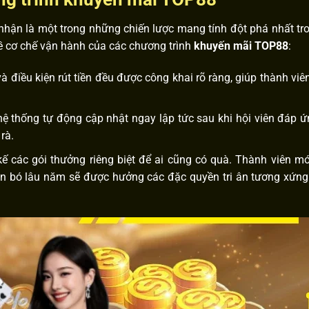
nhận là một trong những chiến lược mang tính đột phá nhất t
t về cơ chế vận hành của các chương trình
khuyến mãi TOP88
:
à điều kiện rút tiền đều được công khai rõ ràng, giúp thành viê
ệ thống tự động cập nhật ngay lập tức sau khi hội viên đáp 
rà.
kế các gói thưởng riêng biệt để ai cũng có quà. Thành viên m
ắn bó lâu năm sẽ được hưởng các đặc quyền tri ân tương xứng 