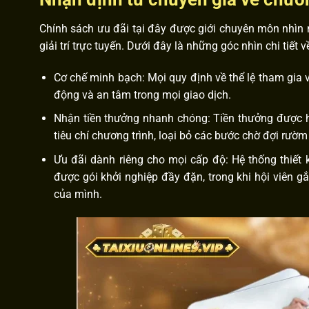
Chính sách ưu đãi tại đây được giới chuyên môn nhìn 
giải trí trực tuyến. Dưới đây là những góc nhìn chi tiế
Cơ chế minh bạch: Mọi quy định về thể lệ tham gia v
động và an tâm trong mọi giao dịch.
Nhận tiền thưởng nhanh chóng: Tiền thưởng được h
tiêu chí chương trình, loại bỏ các bước chờ đợi rườm 
Ưu đãi dành riêng cho mọi cấp độ: Hệ thống thiết 
được gói khởi nghiệp đầy đặn, trong khi hội viên g
của mình.