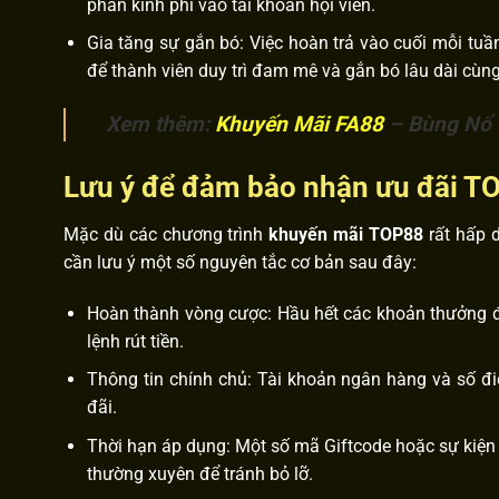
phần kinh phí vào tài khoản hội viên.
Gia tăng sự gắn bó: Việc hoàn trả vào cuối mỗi tuầ
để thành viên duy trì đam mê và gắn bó lâu dài cùng
Xem thêm:
Khuyến Mãi FA88
– Bùng Nổ 
Lưu ý để đảm bảo nhận ưu đãi T
Mặc dù các chương trình
khuyến mãi TOP88
rất hấp 
cần lưu ý một số nguyên tắc cơ bản sau đây:
Hoàn thành vòng cược: Hầu hết các khoản thưởng đề
lệnh rút tiền.
Thông tin chính chủ: Tài khoản ngân hàng và số điệ
đãi.
Thời hạn áp dụng: Một số mã Giftcode hoặc sự kiện t
thường xuyên để tránh bỏ lỡ.