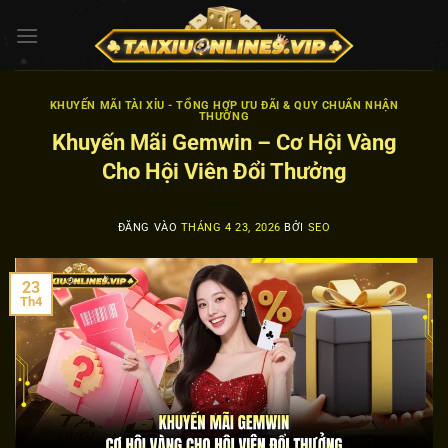
Bỏ
qua
nội
dung
KHUYẾN MÃI TÀI XỈU - TỔNG HỢP ƯU ĐÃI & QUY CHUẨN NHẬN
THƯỞNG
Khuyến Mãi Gemwin – Cơ Hội Vàng
Cho Hội Viên Đổi Thưởng
ĐĂNG VÀO
THÁNG 4 23, 2026
BỞI
SEO
23
Th4