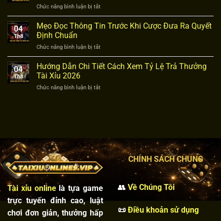
Gia
Chức năng bình luận bị tắt
ở
Bắn
Gợi
Kinh
Cá
Ý
Nghiệm
Mẹo Đọc Thông Tin Trước Khi Cược Đưa Ra Quyết
Hiệu
Mới
04
Chơi
Quả
Định Chuẩn
Nhất
Th8
Tài
99%
Chức năng bình luận bị tắt
ở
Xỉu
Cho
Mẹo
Lâu
Người
Đọc
Hướng Dẫn Chi Tiết Cách Xem Tỷ Lệ Trả Thưởng
Dài
Mới
04
Thông
Chuyên
Tài Xỉu 2026
Th8
Tin
Gia
Chức năng bình luận bị tắt
ở
Trước
Tổng
Hướng
Khi
Hợp
Dẫn
Cược
Chi
Đưa
Tiết
Ra
Cách
Quyết
Xem
Định
Tỷ
Chuẩn
Lệ
CHÍNH SÁCH CHUNG
Trả
Thưởng
Tài
👥
Về Chúng Tôi
Tài xỉu online
là tựa game
Xỉu
2026
trực tuyến đỉnh cao, luật
📜
Điều khoản sử dụng
chơi đơn giản, thưởng hấp