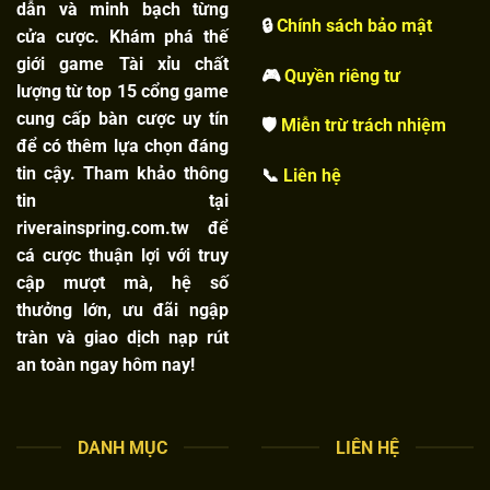
dẫn và minh bạch từng
🔒
Chính sách bảo mật
cửa cược. Khám phá thế
giới game Tài xỉu chất
🎮
Quyền riêng tư
lượng từ top 15 cổng game
cung cấp bàn cược uy tín
🛡️
Miễn trừ trách nhiệm
để có thêm lựa chọn đáng
tin cậy. Tham khảo thông
📞
Liên hệ
tin tại
riverainspring.com.tw để
cá cược thuận lợi với truy
cập mượt mà, hệ số
thưởng lớn, ưu đãi ngập
tràn và giao dịch nạp rút
an toàn ngay hôm nay!
DANH MỤC
LIÊN HỆ