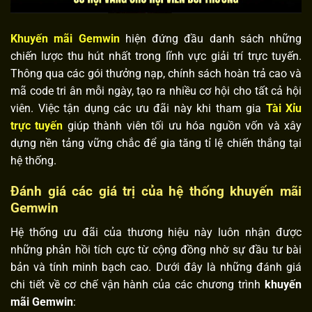
Khuyến mãi Gemwin
hiện đứng đầu danh sách những
chiến lược thu hút nhất trong lĩnh vực giải trí trực tuyến.
Thông qua các gói thưởng nạp, chính sách hoàn trả cao và
mã code tri ân mỗi ngày, tạo ra nhiều cơ hội cho tất cả hội
viên. Việc tận dụng các ưu đãi này khi tham gia
Tài Xỉu
trực tuyến
giúp thành viên tối ưu hóa nguồn vốn và xây
dựng nền tảng vững chắc để gia tăng tỉ lệ chiến thắng tại
hệ thống.
Đánh giá các giá trị của hệ thống khuyến mãi
Gemwin
Hệ thống ưu đãi của thương hiệu này luôn nhận được
những phản hồi tích cực từ cộng đồng nhờ sự đầu tư bài
bản và tính minh bạch cao. Dưới đây là những đánh giá
chi tiết về cơ chế vận hành của các chương trình
khuyến
mãi Gemwin
: