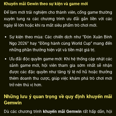
Khuyến mãi Gewin theo sự kiện và game mới
Để làm mới trải nghiệm cho thành viên, cổng game thường
xuyên tung ra các chương trình ưu đãi gắn liền với các
ngày lễ lớn hoặc khi ra mắt siêu phẩm trò chơi mới.
Sự kiện theo mùa: Các chiến dịch như “Đón Xuân Bính
Ngọ 2026” hay “Đồng hành cùng World Cup” mang đến
những phần thưởng hiện vật và tiền mặt giá trị.
Ưu đãi độc quyền game mới: Khi hệ thống cập nhật các
sảnh game mới, hội viên tham gia sớm nhất sẽ nhận
được các đặc quyền như tăng tỷ lệ nổ hũ hoặc thưởng
thêm doanh thu cược, giúp việc khám phá trò chơi mới
trở nên thú vị hơn.
Những lưu ý quan trọng về quy định khuyến mãi
Gemwin
Dù các chương trình
khuyến mãi Gemwin
rất hấp dẫn, hội