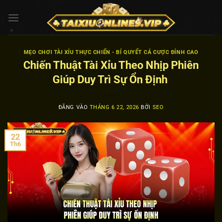
Bỏ
qua
nội
dung
MẸO CHƠI TÀI XỈU THỰC CHIẾN - BÍ QUYẾT CÁ CƯỢC ĐỈNH CAO
Chiến Thuật Tài Xỉu Theo Nhịp Phiên
Giúp Duy Trì Sự Ổn Định
ĐĂNG VÀO
THÁNG 6 22, 2026
BỞI
SEO
22
Th6