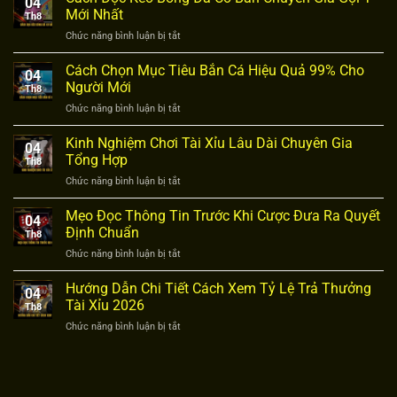
04
Mới Nhất
Th8
Chức năng bình luận bị tắt
ở
Cách
Đọc
Cách Chọn Mục Tiêu Bắn Cá Hiệu Quả 99% Cho
04
Kèo
Người Mới
Th8
Bóng
Chức năng bình luận bị tắt
ở
Đá
Cách
Cơ
Chọn
Kinh Nghiệm Chơi Tài Xỉu Lâu Dài Chuyên Gia
Bản
04
Mục
Chuyên
Tổng Hợp
Th8
Tiêu
Gia
Chức năng bình luận bị tắt
ở
Bắn
Gợi
Kinh
Cá
Ý
Nghiệm
Mẹo Đọc Thông Tin Trước Khi Cược Đưa Ra Quyết
Hiệu
Mới
04
Chơi
Quả
Định Chuẩn
Nhất
Th8
Tài
99%
Chức năng bình luận bị tắt
ở
Xỉu
Cho
Mẹo
Lâu
Người
Đọc
Hướng Dẫn Chi Tiết Cách Xem Tỷ Lệ Trả Thưởng
Dài
Mới
04
Thông
Chuyên
Tài Xỉu 2026
Th8
Tin
Gia
Chức năng bình luận bị tắt
ở
Trước
Tổng
Hướng
Khi
Hợp
Dẫn
Cược
Chi
Đưa
Tiết
Ra