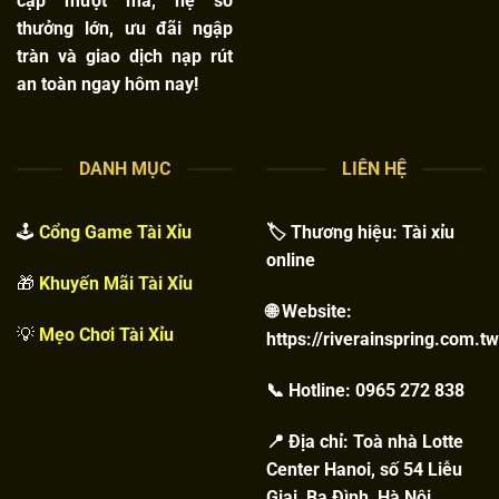
cập mượt mà, hệ số
thưởng lớn, ưu đãi ngập
tràn và giao dịch nạp rút
an toàn ngay hôm nay!
DANH MỤC
LIÊN HỆ
🕹️
Cổng Game Tài Xỉu
🏷️ Thương hiệu: Tài xỉu
online
🎁
Khuyến Mãi Tài Xỉu
🌐 Website:
💡
Mẹo Chơi Tài Xỉu
https://riverainspring.com.tw
📞 Hotline: 0965 272 838
📍 Địa chỉ: Toà nhà Lotte
Center Hanoi, số 54 Liễu
Giai, Ba Đình, Hà Nội