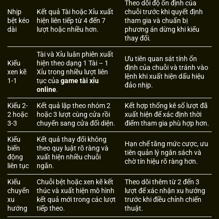
Theo dõi độ ổn định của
Nhịp
Kết quả Tài hoặc Xỉu xuất
chuỗi trước khi quyết định
bệt kéo
hiện liên tiếp từ 4 đến 7
tham gia và chuẩn bị
dài
lượt hoặc nhiều hơn.
phương án dừng khi kiểu
thay đổi.
Tài và Xỉu luân phiên xuất
Ưu tiên quan sát tính ổn
Kiểu
hiện theo dạng 1 Tài – 1
định của chuỗi và tránh vào
xen kẽ
Xỉu trong nhiều lượt liên
lệnh khi xuất hiện dấu hiệu
1-1
tục của
game tài xỉu
đảo nhịp.
online
.
Kiểu 2-
Kết quả lặp theo nhóm 2
Kết hợp thống kê số lượt đã
2 hoặc
hoặc 3 lượt cùng cửa rồi
xuất hiện để xác định thời
3-3
chuyển sang cửa đối diện.
điểm tham gia phù hợp hơn.
Kiểu
Kết quả thay đổi không
Hạn chế tăng mức cược, ưu
biến
theo quy luật rõ ràng và
tiên quản lý ngân sách và
động
xuất hiện nhiều chuỗi
chờ tín hiệu rõ ràng hơn.
liên tục
ngắn.
Kiểu
Chuỗi bệt hoặc xen kẽ kết
Theo dõi thêm từ 2 đến 3
chuyển
thúc và xuất hiện mô hình
lượt để xác nhận xu hướng
xu
kết quả mới trong các lượt
trước khi điều chỉnh chiến
hướng
tiếp theo.
thuật.