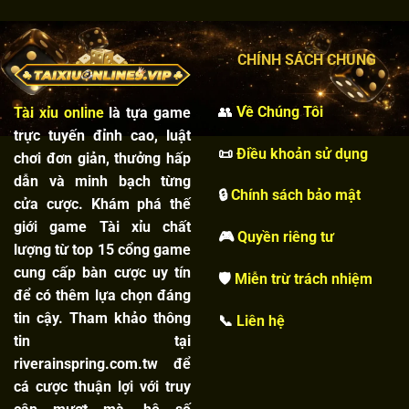
Cách
Quyết
Xem
Định
Tỷ
Chuẩn
Lệ
CHÍNH SÁCH CHUNG
Trả
Thưởng
Tài
👥
Về Chúng Tôi
Tài xỉu online
là tựa game
Xỉu
2026
trực tuyến đỉnh cao, luật
📜
Điều khoản sử dụng
chơi đơn giản, thưởng hấp
dẫn và minh bạch từng
🔒
Chính sách bảo mật
cửa cược. Khám phá thế
giới game Tài xỉu chất
🎮
Quyền riêng tư
lượng từ top 15 cổng game
cung cấp bàn cược uy tín
🛡️
Miễn trừ trách nhiệm
để có thêm lựa chọn đáng
tin cậy. Tham khảo thông
📞
Liên hệ
tin tại
riverainspring.com.tw để
cá cược thuận lợi với truy