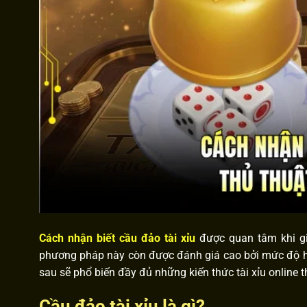
Cách nhận biết cầu đảo tài xỉu
được quan tâm khi gi
phương pháp này còn được đánh giá cao bởi mức độ hiệu
sau sẽ phổ biến đầy đủ những kiến thức tài xỉu online t
Cầu đảo tài xỉu là gì?