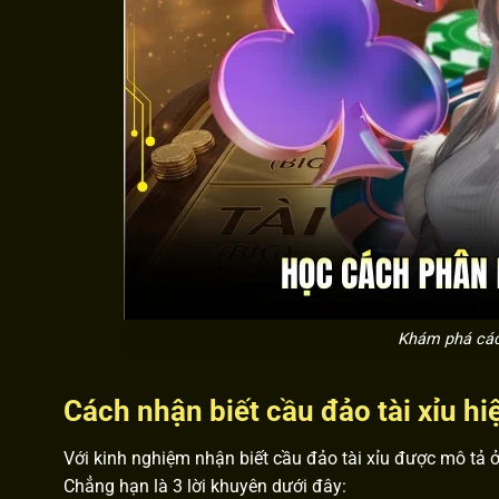
Khám phá cách
Cách nhận biết cầu đảo tài xỉu hi
Với kinh nghiệm nhận biết cầu đảo tài xỉu được mô tả 
Chẳng hạn là 3 lời khuyên dưới đây: