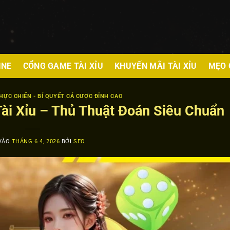
INE
CỔNG GAME TÀI XỈU
KHUYẾN MÃI TÀI XỈU
MẸO 
THỰC CHIẾN - BÍ QUYẾT CÁ CƯỢC ĐỈNH CAO
ài Xỉu – Thủ Thuật Đoán Siêu Chuẩn
VÀO
THÁNG 6 4, 2026
BỞI
SEO