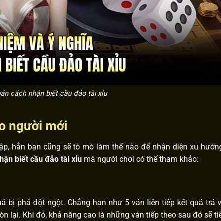
bản cách nhận biết cầu đảo tài xỉu
ho người mới
cập, hẳn bạn cũng sẽ tò mò làm thế nào để nhận diện xu hướn
hận biết cầu đảo tài xỉu
mà người chơi có thể tham khảo:
uả bị phá đột ngột. Chẳng hạn như 5 ván liên tiếp kết quả trả 
n lại. Khi đó, khả năng cao là những ván tiếp theo sau đó sẽ ti