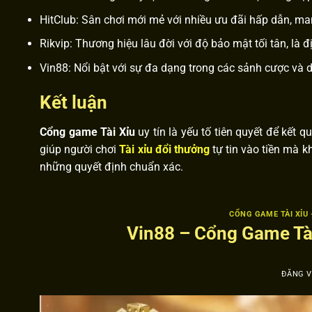
HitClub: Sân chơi mới mẻ với nhiều ưu đãi hấp dẫn, ma
Rikvip: Thương hiệu lâu đời với độ bảo mật tối tân, là 
Vin88: Nổi bật với sự đa dạng trong các sảnh cược và 
Kết luận
Cổng game Tài Xỉu
uy tín là yếu tố tiên quyết để kết
giúp người chơi
Tài xỉu đổi thưởng
tự tin vào tiền mà k
những quyết định chuẩn xác.
CỔNG GAME TÀI XỈU 
Vin88 – Cổng Game Tài
ĐĂNG 