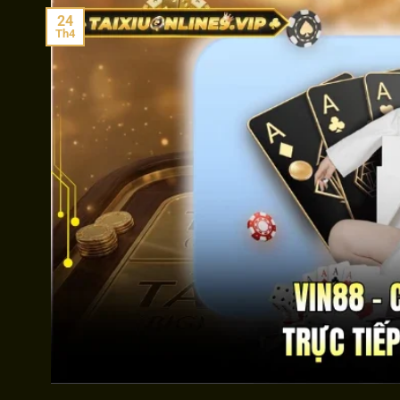
24
Th4