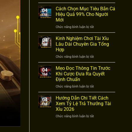
Cách
Đọc
Cách Chọn Mục Tiêu Bắn Cá
04
Kèo
Hiệu Quả 99% Cho Người
Th8
Bóng
Mới
Đá
Chức năng bình luận bị tắt
ở
Cơ
Cách
Bản
Chọn
Chuyên
Kinh Nghiệm Chơi Tài Xỉu
04
Mục
Gia
Lâu Dài Chuyên Gia Tổng
Th8
Tiêu
Gợi
Hợp
Bắn
Ý
Chức năng bình luận bị tắt
ở
Cá
Mới
Kinh
Hiệu
Nhất
Nghiệm
Quả
Mẹo Đọc Thông Tin Trước
04
Chơi
99%
Khi Cược Đưa Ra Quyết
Th8
Tài
Cho
Định Chuẩn
Xỉu
Người
Chức năng bình luận bị tắt
ở
Lâu
Mới
Mẹo
Dài
Đọc
Chuyên
Hướng Dẫn Chi Tiết Cách
04
Thông
Gia
Xem Tỷ Lệ Trả Thưởng Tài
Th8
Tin
Tổng
Xỉu 2026
Trước
Hợp
Chức năng bình luận bị tắt
ở
Khi
Hướng
Cược
Dẫn
Đưa
Chi
Ra