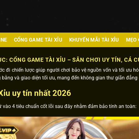
INE
CỔNG GAME TÀI XỈU
KHUYẾN MÃI TÀI XỈU
MẸO 
ỤC:
CỔNG GAME TÀI XỈU – SÂN CHƠI UY TÍN, CÁ
c đi chiến lược giúp người chơi bảo vệ nguồn vốn và tối ưu hóa
 bằng và giao diện tối ưu, mang đến không gian thư giãn đẳng 
Xỉu uy tín nhất 2026
ứ vào 4 tiêu chuẩn cốt lõi sau đây nhằm đảm bảo tính an toàn: