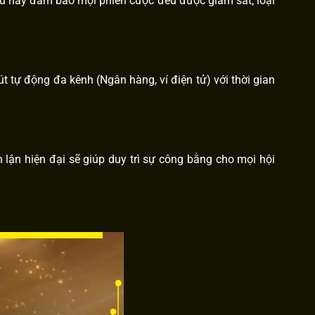
u này đảm bảo mọi phiên cược đều được giám sát, loại
t tự động đa kênh (Ngân hàng, ví điện tử) với thời gian
 lận hiện đại sẽ giúp duy trì sự công bằng cho mọi hội