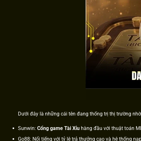
Dưới đây là những cái tên đang thống trị thị trường nh
Sunwin:
Cổng game Tài Xỉu
hàng đầu với thuật toán M
Go88: Nổi tiếng với tỷ lệ trả thưởng cao và hệ thống nạ